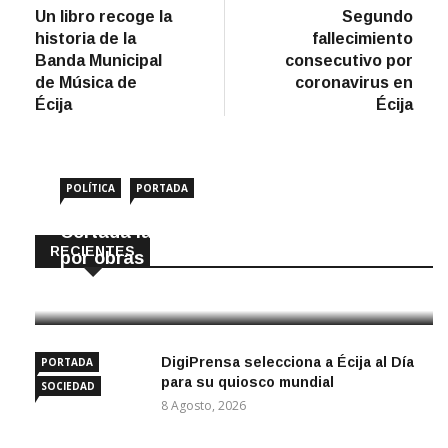
anterior
artíc
Un libro recoge la
Segundo
de
historia de la
fallecimiento
entradas
Banda Municipal
consecutivo por
de Música de
coronavirus en
Écija
Écija
POLÍTICA
PORTADA
Cortada la SE-9105 hacia La Montiela
RECIENTES
por obras hasta final de año
9 Agosto, 2026
DigiPrensa selecciona a Écija al Día
PORTADA
para su quiosco mundial
SOCIEDAD
8 Agosto, 2026