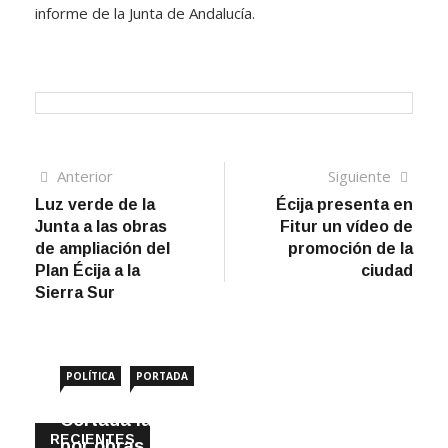
informe de la Junta de Andalucía.
Navegación
Artículo
Sigui
Anterior
Siguiente
anterior
artíc
Luz verde de la
Écija presenta en
de
Junta a las obras
Fitur un vídeo de
entradas
de ampliación del
promoción de la
Plan Écija a la
ciudad
Sierra Sur
POLÍTICA
PORTADA
Cortada la SE-9105 hacia La Montiela
RECIENTES
por obras hasta final de año