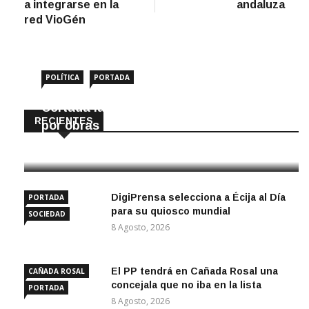
a integrarse en la
andaluza
red VioGén
POLÍTICA
PORTADA
Cortada la SE-9105 hacia La Montiela
RECIENTES
por obras hasta final de año
9 Agosto, 2026
DigiPrensa selecciona a Écija al Día
PORTADA
para su quiosco mundial
SOCIEDAD
8 Agosto, 2026
El PP tendrá en Cañada Rosal una
CAÑADA ROSAL
concejala que no iba en la lista
PORTADA
8 Agosto, 2026