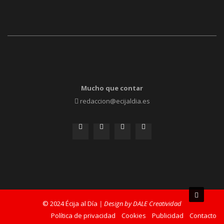
Mucho que contar
redaccion@ecijaldia.es
© 2024 Écija al Día
| Design by DALE Creatividad
Política de privacidad
Cookies
Publicidad
Contacto