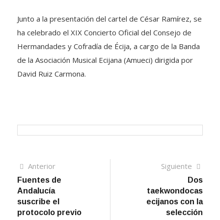
Junto a la presentación del cartel de César Ramírez, se
ha celebrado el XIX Concierto Oficial del Consejo de
Hermandades y Cofradía de Écija, a cargo de la Banda
de la Asociación Musical Ecijana (Amueci) dirigida por
David Ruiz Carmona.
Navegación
Artículo
Sigui
Anterior
Siguiente
anterior
artíc
Fuentes de
Dos
de
Andalucía
taekwondocas
entradas
suscribe el
ecijanos con la
protocolo previo
selección