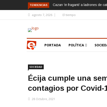
Cazan ‘in fraganti’ a ladrones de ca
TENDENCIAS
agosto 7, 2026
El tiempo
PORTADA
POLÍTICA
SOCIE
SOCIEDAD
Écija cumple una se
contagios por Covid-
28 Octubre, 2021