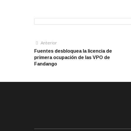
Navegación
Artículo
Anterior
anterior
Fuentes desbloquea la licencia de
de
primera ocupación de las VPO de
entradas
Fandango