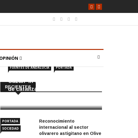
OPINIÓN
FUENTES DE ANDALUCÍA
PORTADA
Cazan ‘in fraganti’ a ladrones
RECIENTES
de catalizadores
7 Agosto, 2026
Reconocimiento
PORTADA
internacional al sector
SOCIEDAD
olivarero astigitano en Olive