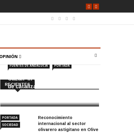
OPINIÓN
FUENTES DE ANDALUCÍA
PORTADA
Cazan ‘in fraganti’ a ladrones
RECIENTES
de catalizadores
7 Agosto, 2026
Reconocimiento
PORTADA
internacional al sector
SOCIEDAD
olivarero astigitano en Olive