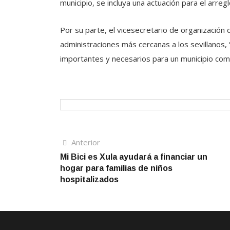
municipio, se incluya una actuación para el arreg
Por su parte, el vicesecretario de organización
administraciones más cercanas a los sevillanos, 
importantes y necesarios para un municipio com
Navegación
Artículo
Anterior
anterior
Mi Bici es Xula ayudará a financiar un
de
hogar para familias de niños
entradas
hospitalizados