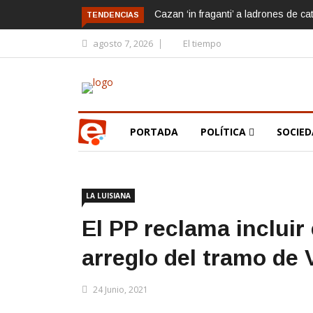
Cazan ‘in fraganti’ a ladrones de ca
TENDENCIAS
agosto 7, 2026
El tiempo
PORTADA
POLÍTICA
SOCIE
LA LUISIANA
El PP reclama incluir 
arreglo del tramo de 
24 Junio, 2021