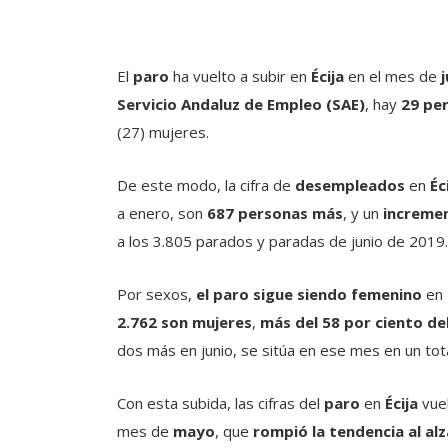
El
paro
ha vuelto a subir en
Écija
en el mes de
Servicio Andaluz de Empleo (SAE)
, hay
29 pe
(27) mujeres.
De este modo, la cifra de
desempleados
en
Éc
a enero, son
687 personas más
, y un
increme
a los 3.805 parados y paradas de junio de 2019.
Por sexos,
el paro sigue siendo femenino
en 
2.762 son mujeres
,
más del 58 por ciento del
dos más en junio, se sitúa en ese mes en un tot
Con esta subida, las cifras del
paro
en
Écija
vuel
mes de
mayo
, que
rompió la tendencia al al