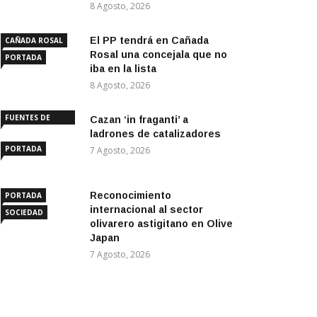
8 Agosto, 2026
El PP tendrá en Cañada
CAÑADA ROSAL
Rosal una concejala que no
PORTADA
iba en la lista
8 Agosto, 2026
FUENTES DE
Cazan ‘in fraganti’ a
ANDALUCÍA
ladrones de catalizadores
PORTADA
7 Agosto, 2026
Reconocimiento
PORTADA
internacional al sector
SOCIEDAD
olivarero astigitano en Olive
Japan
7 Agosto, 2026