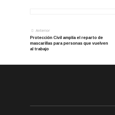
Navegación
Artículo
Anterior
anterior
Protección Civil amplía el reparto de
de
mascarillas para personas que vuelven
entradas
al trabajo