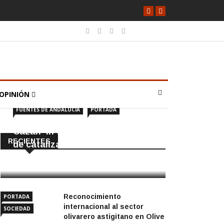
OPINIÓN
FUENTES DE ANDALUCÍA
PORTADA
Cazan ‘in fraganti’ a ladrones
RECIENTES
de catalizadores
7 Agosto, 2026
Reconocimiento
PORTADA
internacional al sector
SOCIEDAD
olivarero astigitano en Olive