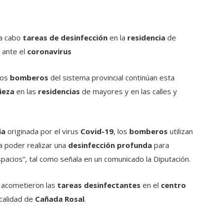
 a cabo
tareas de desinfección
en la
residencia
de
ante el
coronavirus
los
bomberos
del sistema provincial continúan esta
ieza
en las
residencias
de mayores y en las calles y
ia
originada por el virus
Covid-19
, los
bomberos
utilizan
a poder realizar una
desinfección profunda
para
acios”, tal como señala en un comunicado la Diputación.
acometieron las
tareas desinfectantes
en el
centro
ocalidad de
Cañada Rosal
.