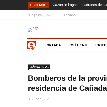
Cazan ‘in fraganti’ a ladrones de ca
TENDENCIAS
agosto 8, 2026
El tiempo
PORTADA
POLÍTICA
SOCIE
CAÑADA ROSAL
Bomberos de la provi
residencia de Cañada
21 Abril, 2020