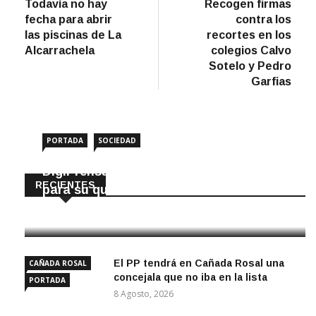
anterior
artíc
Todavía no hay
Recogen firmas
de
fecha para abrir
contra los
entradas
las piscinas de La
recortes en los
Alcarrachela
colegios Calvo
Sotelo y Pedro
Garfias
PORTADA
SOCIEDAD
DigiPrensa selecciona a Écija al Día
RECIENTES
para su quiosco mundial
8 Agosto, 2026
El PP tendrá en Cañada Rosal una
CAÑADA ROSAL
concejala que no iba en la lista
PORTADA
8 Agosto, 2026