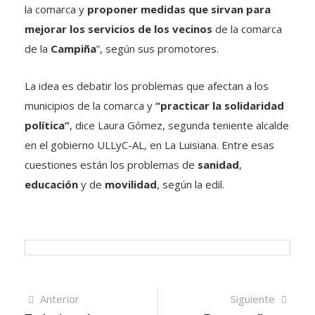
la comarca y
proponer medidas que sirvan para
mejorar los servicios de los vecinos
de la comarca
de la
Campiña
”, según sus promotores.
La idea es debatir los problemas que afectan a los
municipios de la comarca y
“practicar la solidaridad
política”
, dice Laura Gómez, segunda teniente alcalde
en el gobierno ULLyC-AL, en La Luisiana. Entre esas
cuestiones están los problemas de
sanidad
,
educación
y de
movilidad
, según la edil.
Navegación
Artículo
Sigui
Anterior
Siguiente