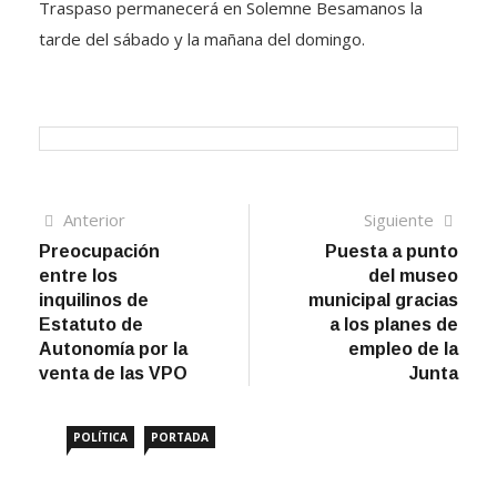
Traspaso permanecerá en Solemne Besamanos la
tarde del sábado y la mañana del domingo.
Navegación
Artículo
Sigui
Anterior
Siguiente
anterior
artíc
Preocupación
Puesta a punto
de
entre los
del museo
entradas
inquilinos de
municipal gracias
Estatuto de
a los planes de
Autonomía por la
empleo de la
venta de las VPO
Junta
POLÍTICA
PORTADA
Amigos de Écija reclama el impago de