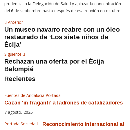
prudencial a la Delegación de Salud y aplazar la concentración
del 6 de septiembre hasta después de esa reunión en octubre.
Navegación
Artículo
Anterior
Un museo navarro reabre con un óleo
anterior
de
restaurado de ‘Los siete niños de
entradas
Écija’
Siguiente
Siguiente
Rechazan una oferta por el Écija
artículo
Balompié
Recientes
Fuentes de Andalucía
Portada
Cazan ‘in fraganti’ a ladrones de catalizadores
7 agosto, 2026
Portada
Sociedad
Reconocimiento internacional al