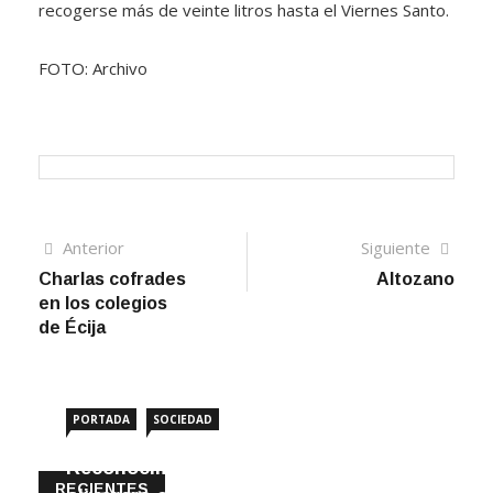
recogerse más de veinte litros hasta el Viernes Santo.
FOTO: Archivo
Navegación
Artículo
Sigui
Anterior
Siguiente
anterior
artíc
Charlas cofrades
Altozano
de
en los colegios
entradas
de Écija
PORTADA
SOCIEDAD
Reconocimiento internacional al sector
RECIENTES