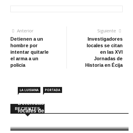
Navegación
Artículo
Sigui
Anterior
Siguiente
anterior
artíc
Detienen a un
Investigadores
de
hombre por
locales se citan
entradas
intentar quitarle
en las XVI
el arma a un
Jornadas de
policía
Historia en Écija
LA LUISIANA
PORTADA
Detenidas dos personas por robar en
RECIENTES
locales de La Luisiana
6 Agosto, 2026