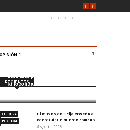
OPINIÓN
LA LUISIANA
PORTADA
Detenidos dos vecinos de La
Luisiana por robar en locales de
RECIENTES
la localidad
6 Agosto, 2026
El Museo de Écija enseña a
CULTURA
construir un puente romano
PORTADA
6 Agosto, 2026