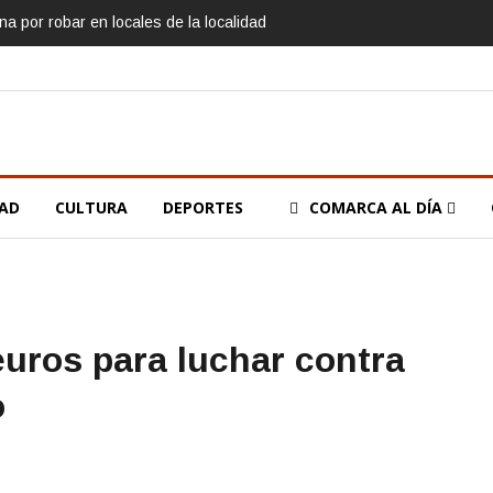
a por robar en locales de la localidad
DAD
CULTURA
DEPORTES
COMARCA AL DÍA
 euros para luchar contra
o