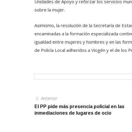
Unidades de Apoyo y reforzar los servicios munic
sobre la mujer.
Asimismo, la resolución de la Secretaría de Est
encaminadas a la formación especializada contin
igualdad entre mujeres y hombres y en las forma
de Policía Local adheridos a Viogén y el de los 
Navegación
Artículo
Anterior
anterior
El PP pide más presencia policial en las
de
inmediaciones de lugares de ocio
entradas