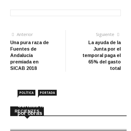
Navegación
Artículo
Sigui
Anterior
Siguiente
anterior
artíc
Una pura raza de
La ayuda de la
de
Fuentes de
Junta por el
entradas
Andalucía
temporal paga el
premiada en
65% del gasto
SICAB 2018
total
POLÍTICA
PORTADA
Cortada la SE-9105 hacia La Montiela
RECIENTES
por obras hasta final de año
9 Agosto, 2026