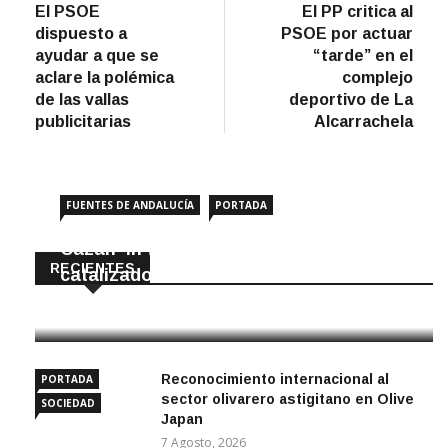
anterior
artíc
El PSOE
El PP critica al
de
dispuesto a
PSOE por actuar
entradas
ayudar a que se
“tarde” en el
aclare la polémica
complejo
de las vallas
deportivo de La
publicitarias
Alcarrachela
FUENTES DE ANDALUCÍA
PORTADA
Cazan ‘in fraganti’ a ladrones de
RECIENTES
catalizadores
7 Agosto, 2026
Reconocimiento internacional al
PORTADA
sector olivarero astigitano en Olive
SOCIEDAD
Japan
7 Agosto, 2026