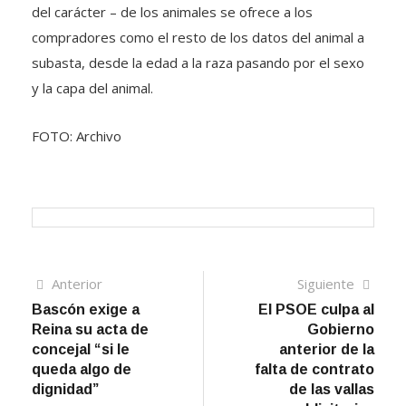
del carácter – de los animales se ofrece a los
compradores como el resto de los datos del animal a
subasta, desde la edad a la raza pasando por el sexo
y la capa del animal.
FOTO: Archivo
Navegación
Artículo
Sigui
Anterior
Siguiente
anterior
artíc
Bascón exige a
El PSOE culpa al
de
Reina su acta de
Gobierno
entradas
concejal “si le
anterior de la
queda algo de
falta de contrato
dignidad”
de las vallas