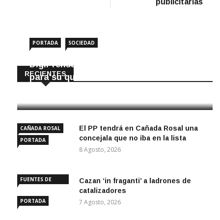
publicitarias
PORTADA
SOCIEDAD
DigiPrensa selecciona a Écija al Día
RECIENTES
para su quiosco mundial
8 Agosto, 2026
El PP tendrá en Cañada Rosal una
CAÑADA ROSAL
concejala que no iba en la lista
PORTADA
8 Agosto, 2026
FUENTES DE
Cazan ‘in fraganti’ a ladrones de
ANDALUCÍA
catalizadores
PORTADA
7 Agosto, 2026