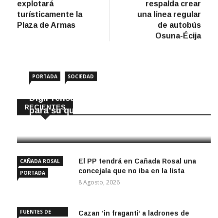
explotará
respalda crear
entradas
turísticamente la
una línea regular
Plaza de Armas
de autobús
Osuna-Écija
PORTADA
SOCIEDAD
DigiPrensa selecciona a Écija al Día
RECIENTES
para su quiosco mundial
8 Agosto, 2026
El PP tendrá en Cañada Rosal una
CAÑADA ROSAL
concejala que no iba en la lista
PORTADA
8 Agosto, 2026
FUENTES DE
Cazan ‘in fraganti’ a ladrones de