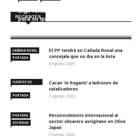
DigiPrensa selecciona a Écija al Día
RECIENTES
para su quiosco mundial
8 Agosto, 2026
El PP tendrá en Cañada Rosal una
CAÑADA ROSAL
concejala que no iba en la lista
PORTADA
8 Agosto, 2026
FUENTES DE
Cazan ‘in fraganti’ a ladrones de
ANDALUCÍA
catalizadores
PORTADA
7 Agosto, 2026
Reconocimiento internacional al
PORTADA
sector olivarero astigitano en Olive
SOCIEDAD
Japan
7 Agosto, 2026