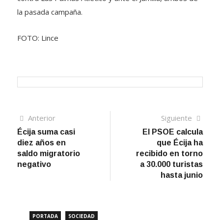
la pasada campaña.
FOTO: Lince
Navegación
Artículo
Sigui
Anterior
Siguiente
anterior
artíc
Écija suma casi
El PSOE calcula
de
diez años en
que Écija ha
entradas
saldo migratorio
recibido en torno
negativo
a 30.000 turistas
hasta junio
PORTADA
SOCIEDAD