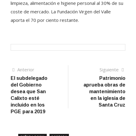
limpieza, alimentación e higiene personal al 30% de su
coste de mercado. La Fundación Virgen del Valle
aporta el 70 por ciento restante.
Navegación
Artículo
Sigui
Anterior
Siguiente
anterior
artíc
El subdelegado
Patrimonio
de
del Gobierno
aprueba obras de
entradas
desea que San
mantenimiento
Calixto esté
en la iglesia de
incluido en los
Santa Cruz
PGE para 2019