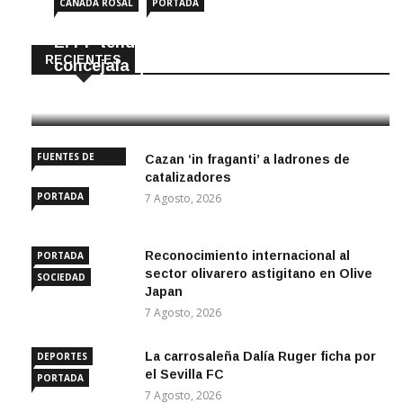
CAÑADA ROSAL
PORTADA
El PP tendrá en Cañada Rosal una
RECIENTES
concejala que no iba en la lista
8 Agosto, 2026
FUENTES DE
Cazan ‘in fraganti’ a ladrones de
ANDALUCÍA
catalizadores
PORTADA
7 Agosto, 2026
Reconocimiento internacional al
PORTADA
sector olivarero astigitano en Olive
SOCIEDAD
Japan
7 Agosto, 2026
La carrosaleña Dalía Ruger ficha por
DEPORTES
el Sevilla FC
PORTADA
7 Agosto, 2026