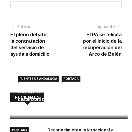
Navegación
Artículo
Sigui
Anterior
Siguiente
anterior
artíc
El pleno debate
El PA se felicita
de
la contratación
por el inicio de la
entradas
del servicio de
recuperación del
ayuda a domicilio
Arco de Belén
FUENTES DE ANDALUCÍA
PORTADA
Cazan ‘in fraganti’ a ladrones de
RECIENTES
catalizadores
7 Agosto, 2026
Reconocimiento internacional al
PORTADA