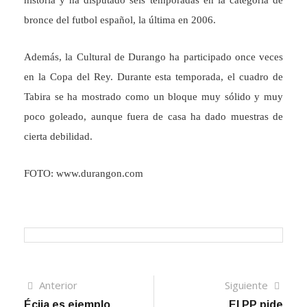
historia y ha disputado seis temporadas en la categoría de
bronce del futbol español, la última en 2006.
Además, la Cultural de Durango ha participado once veces
en la Copa del Rey. Durante esta temporada, el cuadro de
Tabira se ha mostrado como un bloque muy sólido y muy
poco goleado, aunque fuera de casa ha dado muestras de
cierta debilidad.
FOTO: www.durangon.com
Navegación
Artículo
Sigui
Anterior
Siguiente
anterior
artíc
Écija es ejemplo
El PP pide