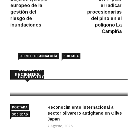
de
europeo de la
erradicar
entradas
gestión del
procesionarias
riesgo de
del pino en el
inundaciones
polígono La
Campiña
FUENTES DE ANDALUCÍA
PORTADA
Cazan ‘in fraganti’ a ladrones de
RECIENTES
catalizadores
7 Agosto, 2026
Reconocimiento internacional al
PORTADA
sector olivarero astigitano en Olive
SOCIEDAD
Japan
7 Agosto, 2026