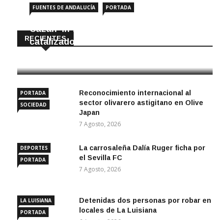
FUENTES DE ANDALUCÍA
PORTADA
Cazan ‘in fraganti’ a ladrones de
RECIENTES
catalizadores
7 Agosto, 2026
Reconocimiento internacional al
PORTADA
sector olivarero astigitano en Olive
SOCIEDAD
Japan
7 Agosto, 2026
La carrosaleña Dalía Ruger ficha por
DEPORTES
el Sevilla FC
PORTADA
7 Agosto, 2026
Detenidas dos personas por robar en
LA LUISIANA
locales de La Luisiana
PORTADA