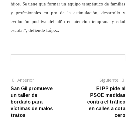
hijos. Se tiene que formar un equipo terapéutico de familias
y profesionales en pro de la estimulación, desarrollo y
evolución positiva del niño en atención temprana y edad
escolar”, defiende López.
Navegación
Artículo
Sigui
Anterior
Siguiente
anterior
artíc
San Gil promueve
El PP pide al
de
un taller de
PSOE medidas
entradas
bordado para
contra el tráfico
víctimas de malos
en calles a cota
tratos
cero