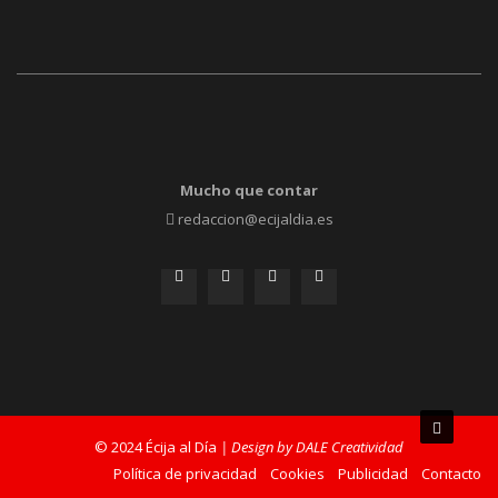
Mucho que contar
redaccion@ecijaldia.es
© 2024 Écija al Día
| Design by DALE Creatividad
Política de privacidad
Cookies
Publicidad
Contacto