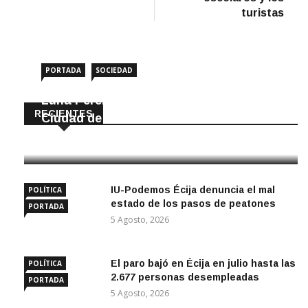
turistas
PORTADA
SOCIEDAD
Luna Pérez Flores viste de Feria a la
RECIENTES
Ciudad de las Torres
5 Agosto, 2026
IU-Podemos Écija denuncia el mal
POLÍTICA
estado de los pasos de peatones
PORTADA
5 Agosto, 2026
El paro bajó en Écija en julio hasta las
POLÍTICA
2.677 personas desempleadas
PORTADA
5 Agosto, 2026