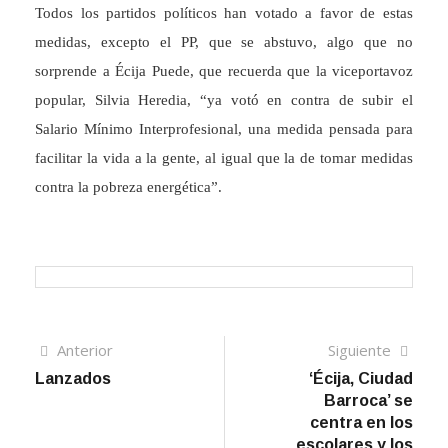
Todos los partidos políticos han votado a favor de estas
medidas, excepto el PP, que se abstuvo, algo que no
sorprende a Écija Puede, que recuerda que la viceportavoz
popular, Silvia Heredia, “ya votó en contra de subir el
Salario Mínimo Interprofesional, una medida pensada para
facilitar la vida a la gente, al igual que la de tomar medidas
contra la pobreza energética”.
Navegación
Artículo
Sigui
Anterior
Siguiente
anterior
artíc
Lanzados
‘Écija, Ciudad
de
Barroca’ se
entradas
centra en los
escolares y los