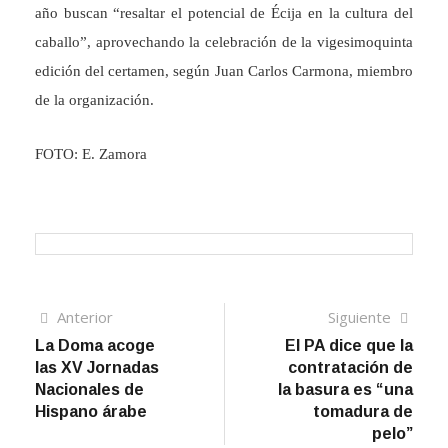
año buscan “resaltar el potencial de Écija en la cultura del
caballo”, aprovechando la celebración de la vigesimoquinta
edición del certamen, según Juan Carlos Carmona, miembro
de la organización.
FOTO: E. Zamora
Navegación
Artículo
Sigui
Anterior
Siguiente
anterior
artíc
La Doma acoge
El PA dice que la
de
las XV Jornadas
contratación de
entradas
Nacionales de
la basura es “una
Hispano árabe
tomadura de
pelo”