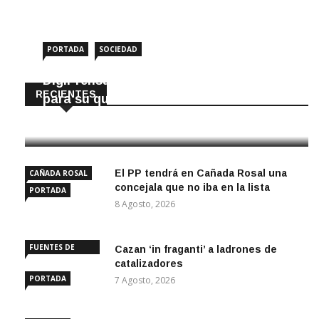
PORTADA
SOCIEDAD
DigiPrensa selecciona a Écija al Día
RECIENTES
para su quiosco mundial
8 Agosto, 2026
El PP tendrá en Cañada Rosal una
CAÑADA ROSAL
concejala que no iba en la lista
PORTADA
8 Agosto, 2026
FUENTES DE
Cazan ‘in fraganti’ a ladrones de
ANDALUCÍA
catalizadores
PORTADA
7 Agosto, 2026