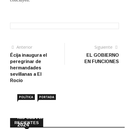
concluyen.
Navegación
Artículo
Sigui
Anterior
Siguiente
anterior
artíc
Écija inaugura el
EL GOBIERNO
de
peregrinar de
EN FUNCIONES
entradas
hermandades
sevillanas a El
Rocío
POLÍTICA
PORTADA
Amigos de Écija reclama el impago de
las subvenciones municipales desde
RECIENTES
2024