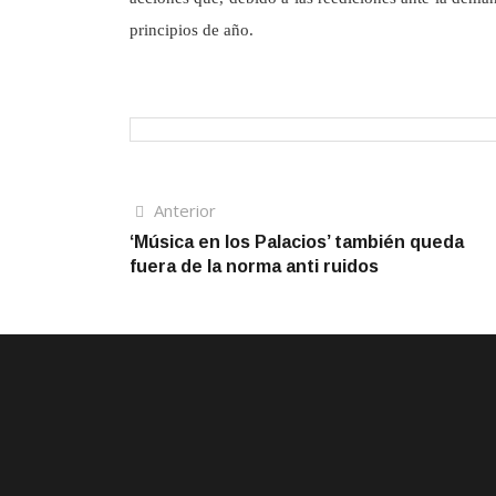
principios de año.
Navegación
Artículo
Anterior
anterior
‘Música en los Palacios’ también queda
de
fuera de la norma anti ruidos
entradas