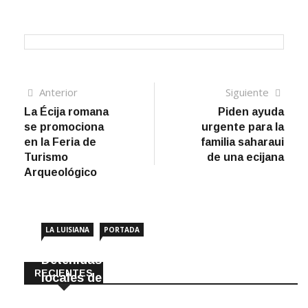
Navegación
Artículo
Sigui
Anterior
Siguiente
anterior
artíc
La Écija romana
Piden ayuda
de
se promociona
urgente para la
entradas
en la Feria de
familia saharaui
Turismo
de una ecijana
Arqueológico
LA LUISIANA
PORTADA
Detenidas dos personas por robar en
RECIENTES
locales de La Luisiana
6 Agosto, 2026