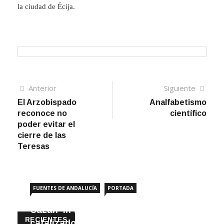
la ciudad de Écija.
Navegación
Artículo
Sigui
Anterior
Siguiente
anterior
artíc
El Arzobispado
Analfabetismo
de
reconoce no
científico
entradas
poder evitar el
cierre de las
Teresas
FUENTES DE ANDALUCÍA
PORTADA
Cazan ‘in fraganti’ a ladrones de
RECIENTES
catalizadores