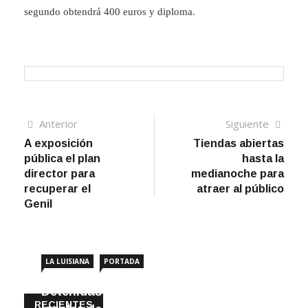
segundo obtendrá 400 euros y diploma.
Navegación
Artículo
Sigui
Anterior
Siguiente
anterior
artíc
A exposición
Tiendas abiertas
de
pública el plan
hasta la
entradas
director para
medianoche para
recuperar el
atraer al público
Genil
LA LUISIANA
PORTADA
Detenidas dos personas por robar en
RECIENTES