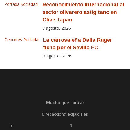
Portada
Sociedad
Reconocimiento internacional al
sector olivarero astigitano en
Olive Japan
7 agosto, 2026
Deportes
Portada
La carrosaleña Dalía Ruger
ficha por el Sevilla FC
7 agosto, 2026
Mucho que contar
redaccion@ecijaldia.es