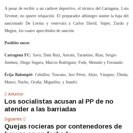
A pesar de recibir a un cadáver deportivo, el técnico del Cartagena, Luis
Tevenet, no quiere relajación. El preparador albinegro asume la baja del
sancionado De Lerma y reservará a Carlos David, Súper, Zurdo y
Megías, los cuatro apercibidos de sanción.
Posibles onces
Cartagena FC:
Savu; Dani Ruiz, Astrain, Tarantino, Riau; Sergio
Jiménez, Diego Segura, Marcos Rodríguez; Fede, Menudo y Fernando.
Écija Balompié:
Ceballos; Toscano, Javi Pérez, Alejo, Vázquez; Úbeda,
Mauro; Nacho, Ocaña, Miguelito; y Juanfri.
Navegación
Artículo
Anterior
Los socialistas acusan al PP de no
anterior
de
atender a las barriadas
entradas
Siguiente
Siguiente
Quejas rocieras por contenedores de
artículo