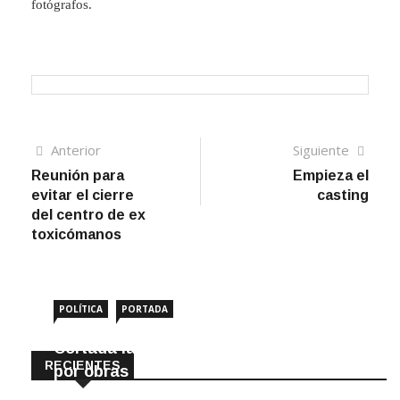
fotógrafos.
Navegación
Artículo
Sigui
Anterior
Siguiente
anterior
artíc
Reunión para
Empieza el
de
evitar el cierre
casting
entradas
del centro de ex
toxicómanos
POLÍTICA
PORTADA
Cortada la SE-9105 hacia La Montiela
RECIENTES
por obras hasta final de año
9 Agosto, 2026