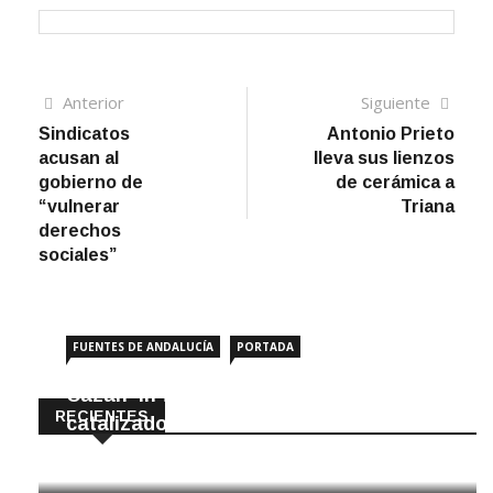
Navegación
Artículo
Sigui
Anterior
Siguiente
anterior
artíc
Sindicatos
Antonio Prieto
de
acusan al
lleva sus lienzos
entradas
gobierno de
de cerámica a
“vulnerar
Triana
derechos
sociales”
FUENTES DE ANDALUCÍA
PORTADA
Cazan ‘in fraganti’ a ladrones de
RECIENTES
catalizadores
7 Agosto, 2026