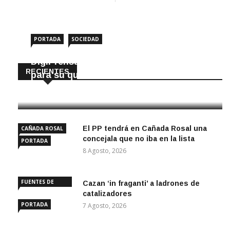
PORTADA
SOCIEDAD
DigiPrensa selecciona a Écija al Día
RECIENTES
para su quiosco mundial
8 Agosto, 2026
El PP tendrá en Cañada Rosal una
CAÑADA ROSAL
concejala que no iba en la lista
PORTADA
8 Agosto, 2026
FUENTES DE
Cazan ‘in fraganti’ a ladrones de
ANDALUCÍA
catalizadores
PORTADA
7 Agosto, 2026