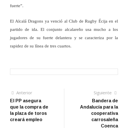
fuerte”.
El Alcalá Dragons ya venció al Club de Rugby Écija en el
partido de ida. El conjunto alcalareño usa mucho a los
jugadores de su fuerte delantera y se caracteriza por la
rapidez de su línea de tres cuartos.
Navegación
Artículo
Sigui
Anterior
Siguiente
anterior
artíc
El PP asegura
Bandera de
de
que la compra de
Andalucía para la
entradas
la plaza de toros
cooperativa
creará empleo
carrosaleña
Coenca