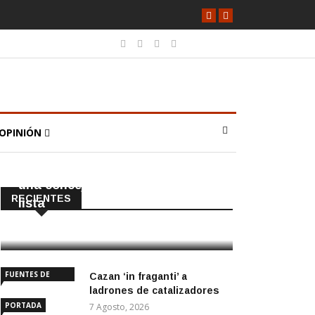
OPINIÓN
CAÑADA ROSAL
PORTADA
El PP tendrá en Cañada Rosal
una concejala que no iba en la
RECIENTES
lista
8 Agosto, 2026
FUENTES DE
Cazan ‘in fraganti’ a
ANDALUCÍA
ladrones de catalizadores
PORTADA
7 Agosto, 2026