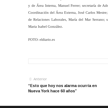
y de Área Interna, Manuel Ferrer; secretaría de Adm
Coordinación del Área Externa, José Carlos Mestre; 
de Relaciones Laborales, María del Mar Serrano; s
Maria Isabel González.
FOTO: eldiario.es
Navegación
Artículo
Anterior
anterior
“Esto que hoy nos alarma ocurría en
de
Nueva York hace 60 años”
entradas