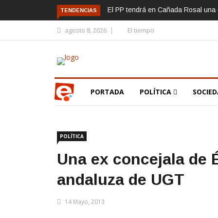
El PP tendrá en Cañada Rosal una c
TENDENCIAS
agosto 8, 2026
El tiempo
PORTADA
POLÍTICA
SOCIE
POLÍTICA
Una ex concejala de É
andaluza de UGT
14 Mayo, 2013