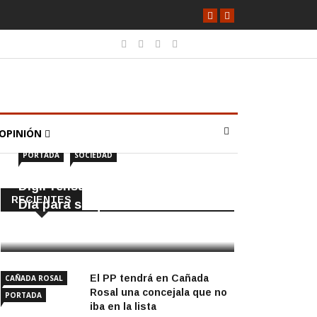
OPINIÓN
PORTADA
SOCIEDAD
DigiPrensa selecciona a Écija al
RECIENTES
Día para su quiosco mundial
8 Agosto, 2026
El PP tendrá en Cañada
CAÑADA ROSAL
Rosal una concejala que no
PORTADA
iba en la lista