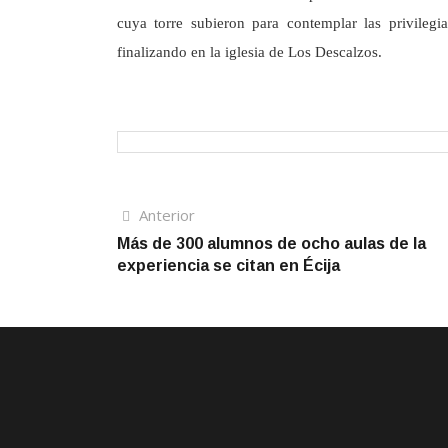
cuya torre subieron para contemplar las privilegi
finalizando en la iglesia de Los Descalzos.
Navegación
Artículo
Anterior
anterior
Más de 300 alumnos de ocho aulas de la
de
experiencia se citan en Écija
entradas