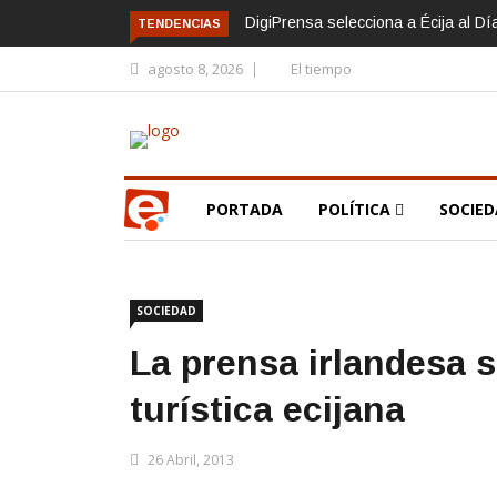
DigiPrensa selecciona a Écija al D
TENDENCIAS
agosto 8, 2026
El tiempo
PORTADA
POLÍTICA
SOCIE
SOCIEDAD
La prensa irlandesa s
turística ecijana
26 Abril, 2013