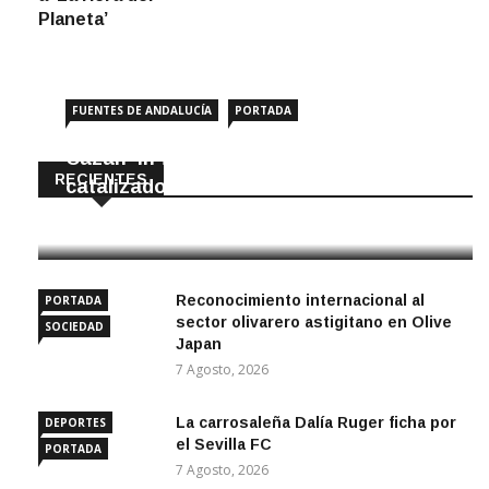
Planeta’
FUENTES DE ANDALUCÍA
PORTADA
Cazan ‘in fraganti’ a ladrones de
RECIENTES
catalizadores
7 Agosto, 2026
Reconocimiento internacional al
PORTADA
sector olivarero astigitano en Olive
SOCIEDAD
Japan
7 Agosto, 2026
La carrosaleña Dalía Ruger ficha por
DEPORTES
el Sevilla FC
PORTADA
7 Agosto, 2026