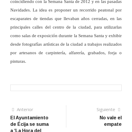
coincidiendo con la Semana Santa de 2012 y en las pasadas
Navidades. La idea es proponer un recorrido peatonal por
escaparates de tiendas que llevaban años cerradas, en las
principales calles del centro de la ciudad, para utilizarlas
como salas de exposición durante la Semana Santa y exhibir
desde fotografías artísticas de la ciudad a trabajos realizados
por artesanos de carpintería, alfarería, grabados, forja o
pinturas.
Navegación
Artículo
Sigui
Anterior
Siguiente
anterior
artíc
El Ayuntamiento
No vale el
de
de Écija se suma
empate
entradas
a ‘La Hora del