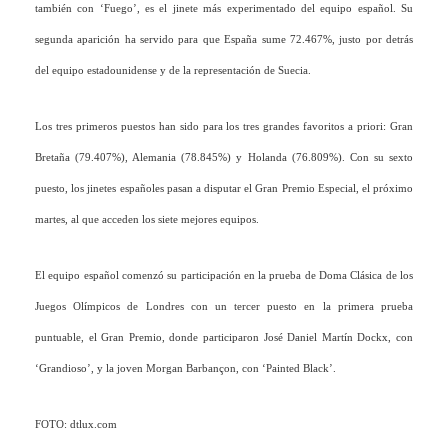
también con ‘Fuego’, es el jinete más experimentado del equipo español. Su
segunda aparición ha servido para que España sume 72.467%, justo por detrás
del equipo estadounidense y de la representación de Suecia.
Los tres primeros puestos han sido para los tres grandes favoritos a priori: Gran
Bretaña (79.407%), Alemania (78.845%) y Holanda (76.809%). Con su sexto
puesto, los jinetes españoles pasan a disputar el Gran Premio Especial, el próximo
martes, al que acceden los siete mejores equipos.
El equipo español comenzó su participación en la prueba de Doma Clásica de los
Juegos Olímpicos de Londres con un tercer puesto en la primera prueba
puntuable, el Gran Premio, donde participaron José Daniel Martín Dockx, con
‘Grandioso’, y la joven Morgan Barbançon, con ‘Painted Black’.
FOTO: dtlux.com