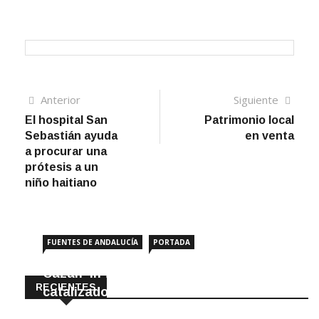
Navegación
Artículo
Sigui
Anterior
Siguiente
anterior
artíc
El hospital San
Patrimonio local
de
Sebastián ayuda
en venta
entradas
a procurar una
prótesis a un
niño haitiano
FUENTES DE ANDALUCÍA
PORTADA
Cazan ‘in fraganti’ a ladrones de
RECIENTES
catalizadores
7 Agosto, 2026