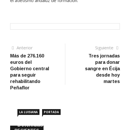
el atletismo andaluz de formación.
Navegación
Artículo
Sigui
Anterior
Siguiente
anterior
artíc
Más de 276.160
Tres jornadas
de
euros del
para donar
entradas
Gobierno central
sangre en Écija
para seguir
desde hoy
rehabilitando
martes
Peñaflor
LA LUISIANA
PORTADA
Detenidas dos personas por robar en