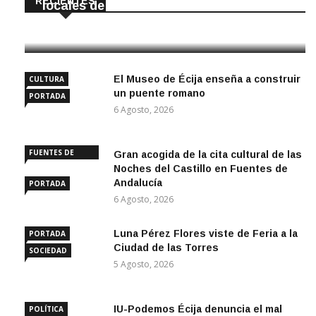
RECIENTES
locales de La Luisiana
6 Agosto, 2026
El Museo de Écija enseña a construir
CULTURA
un puente romano
PORTADA
6 Agosto, 2026
FUENTES DE
Gran acogida de la cita cultural de las
ANDALUCÍA
Noches del Castillo en Fuentes de
Andalucía
PORTADA
6 Agosto, 2026
Luna Pérez Flores viste de Feria a la
PORTADA
Ciudad de las Torres
SOCIEDAD
5 Agosto, 2026
IU-Podemos Écija denuncia el mal
POLÍTICA