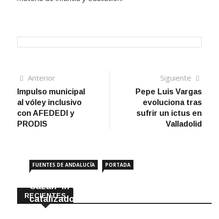
Navegación
Artículo
Sigui
Anterior
Siguiente
anterior
artíc
Impulso municipal
Pepe Luis Vargas
de
al vóley inclusivo
evoluciona tras
entradas
con AFEDEDI y
sufrir un ictus en
PRODIS
Valladolid
FUENTES DE ANDALUCÍA
PORTADA
Cazan ‘in fraganti’ a ladrones de
RECIENTES
catalizadores
7 Agosto, 2026