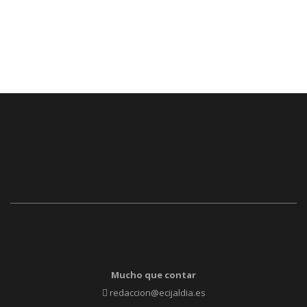
Mucho que contar
redaccion@ecijaldia.es