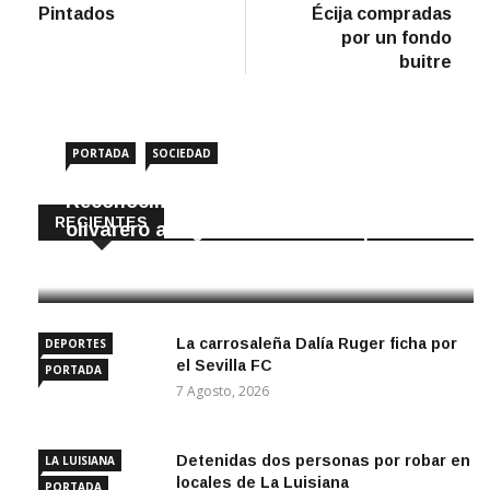
Pintados
Écija compradas
por un fondo
buitre
PORTADA
SOCIEDAD
Reconocimiento internacional al sector
RECIENTES
olivarero astigitano en Olive Japan
7 Agosto, 2026
La carrosaleña Dalía Ruger ficha por
DEPORTES
el Sevilla FC
PORTADA
7 Agosto, 2026
Detenidas dos personas por robar en
LA LUISIANA
locales de La Luisiana
PORTADA