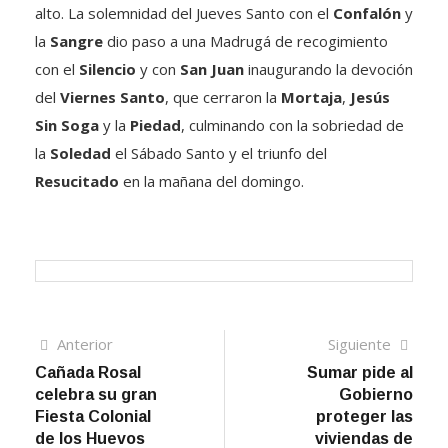
alto. La solemnidad del Jueves Santo con el
Confalón
y
la
Sangre
dio paso a una Madrugá de recogimiento
con el
Silencio
y con
San Juan
inaugurando la devoción
del
Viernes Santo
, que cerraron la
Mortaja
,
Jesús
Sin Soga
y la
Piedad
, culminando con la sobriedad de
la
Soledad
el Sábado Santo y el triunfo del
Resucitado
en la mañana del domingo.
Navegación
Artículo
Sigui
Anterior
Siguiente
anterior
artíc
Cañada Rosal
Sumar pide al
de
celebra su gran
Gobierno
entradas
Fiesta Colonial
proteger las
de los Huevos
viviendas de