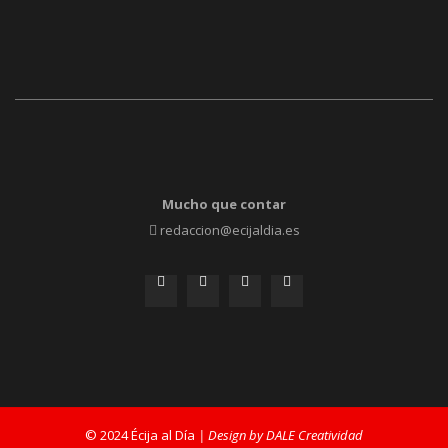
Mucho que contar
redaccion@ecijaldia.es
© 2024 Écija al Día
| Design by DALE Creatividad