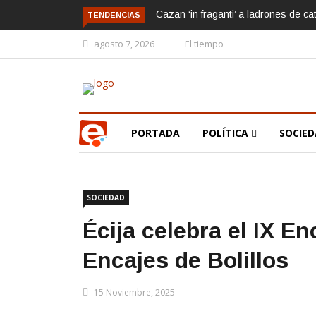
Cazan ‘in fraganti’ a ladrones de ca
TENDENCIAS
agosto 7, 2026
El tiempo
PORTADA
POLÍTICA
SOCIE
SOCIEDAD
Écija celebra el IX E
Encajes de Bolillos
15 Noviembre, 2025