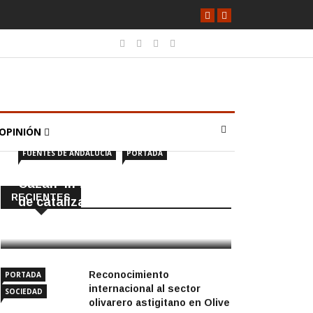
OPINIÓN
FUENTES DE ANDALUCÍA
PORTADA
Cazan ‘in fraganti’ a ladrones
RECIENTES
de catalizadores
7 Agosto, 2026
Reconocimiento
PORTADA
internacional al sector
SOCIEDAD
olivarero astigitano en Olive