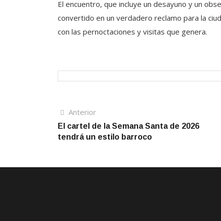
El encuentro, que incluye un desayuno y un obse
convertido en un verdadero reclamo para la ciud
con las pernoctaciones y visitas que genera.
Navegación
Artículo
Anterior
anterior
El cartel de la Semana Santa de 2026
de
tendrá un estilo barroco
entradas