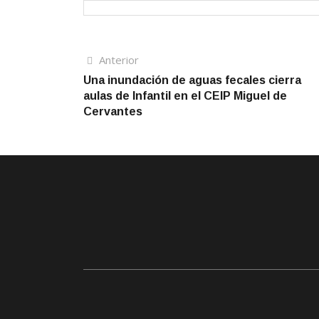
Navegación
Artículo
Anterior
anterior
Una inundación de aguas fecales cierra
de
aulas de Infantil en el CEIP Miguel de
entradas
Cervantes