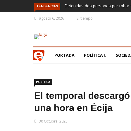
Detenidas dos personas por robar e
TENDENCIAS
agosto 6, 2026
El tiempo
PORTADA
POLÍTICA
SOCIE
POLÍTICA
El temporal descargó 2
una hora en Écija
30 Octubre, 2025