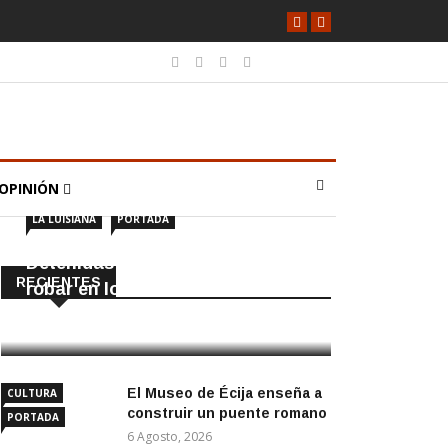
OPINIÓN
LA LUISIANA
PORTADA
Detenidas dos personas por
RECIENTES
robar en locales de La Luisiana
6 Agosto, 2026
El Museo de Écija enseña a
CULTURA
construir un puente romano
PORTADA
6 Agosto, 2026