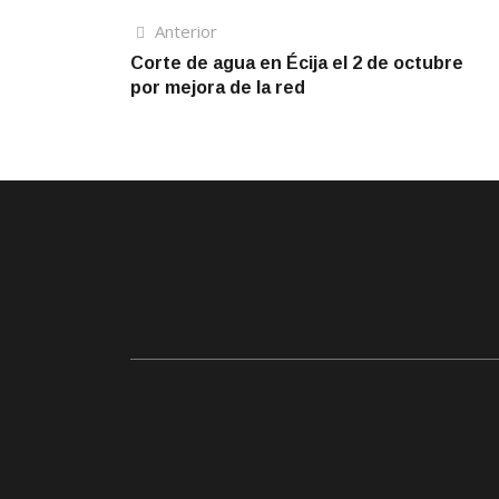
Navegación
Artículo
Anterior
anterior
Corte de agua en Écija el 2 de octubre
de
por mejora de la red
entradas