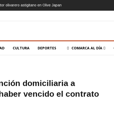
tor olivarero astigitano en Olive Japan
DAD
CULTURA
DEPORTES
COMARCA AL DÍA
nción domiciliaria a
haber vencido el contrato