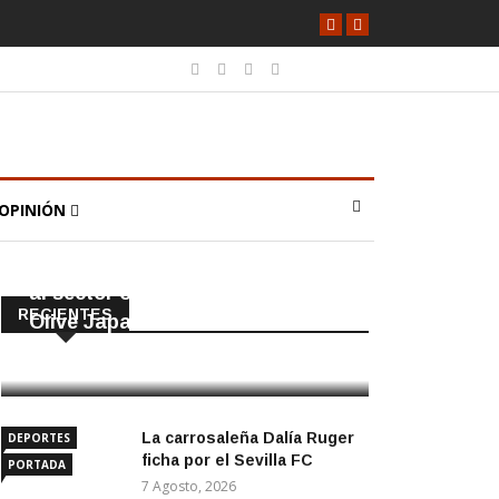
OPINIÓN
PORTADA
SOCIEDAD
Reconocimiento internacional
al sector olivarero astigitano en
RECIENTES
Olive Japan
7 Agosto, 2026
La carrosaleña Dalía Ruger
DEPORTES
ficha por el Sevilla FC
PORTADA
7 Agosto, 2026