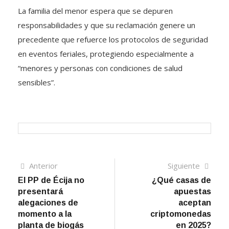
La familia del menor espera que se depuren
responsabilidades y que su reclamación genere un
precedente que refuerce los protocolos de seguridad
en eventos feriales, protegiendo especialmente a
“menores y personas con condiciones de salud
sensibles”.
Navegación
Artículo
Sigui
Anterior
Siguiente
anterior
artíc
El PP de Écija no
¿Qué casas de
de
presentará
apuestas
entradas
alegaciones de
aceptan
momento a la
criptomonedas
planta de biogás
en 2025?