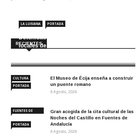
LA LUISIANA
PORTADA
Detenidas dos personas por robar en
RECIENTES
locales de La Luisiana
6 Agosto, 2026
El Museo de Écija enseña a construir
CULTURA
un puente romano
PORTADA
6 Agosto, 2026
FUENTES DE
Gran acogida de la cita cultural de las
ANDALUCÍA
Noches del Castillo en Fuentes de
Andalucía
PORTADA
6 Agosto, 2026