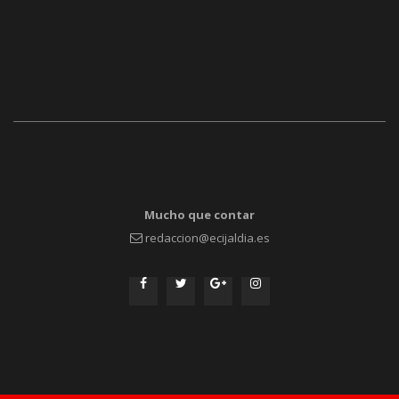
Mucho que contar
redaccion@ecijaldia.es