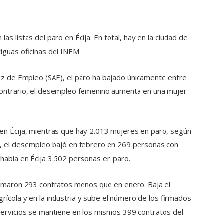
s listas del paro en Écija. En total, hay en la ciudad de
tiguas oficinas del INEM
aluz de Empleo (SAE), el paro ha bajado únicamente entre
contrario, el desempleo femenino aumenta en una mujer
en Écija, mientras que hay 2.013 mujeres en paro, según
s, el desempleo bajó en febrero en 269 personas con
abía en Écija 3.502 personas en paro.
firmaron 293 contratos menos que en enero. Baja el
rícola y en la industria y sube el número de los firmados
r servicios se mantiene en los mismos 399 contratos del