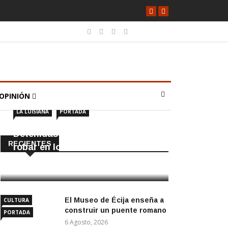
OPINIÓN
LA LUISIANA
PORTADA
Detenidas dos personas por
RECIENTES
robar en locales de La Luisiana
6 Agosto, 2026
El Museo de Écija enseña a
CULTURA
construir un puente romano
PORTADA
6 Agosto, 2026