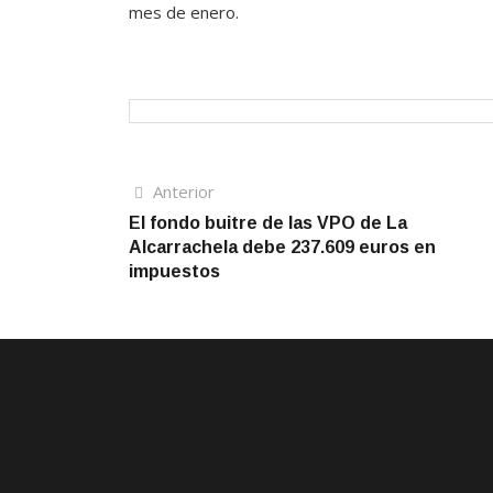
mes de enero.
Navegación
Artículo
Anterior
anterior
El fondo buitre de las VPO de La
de
Alcarrachela debe 237.609 euros en
entradas
impuestos