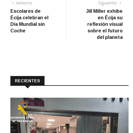
Navegación
Artículo
Sigui
Anterior
Siguiente
anterior
artíc
Escolares de
Jill Miller exhibe
de
Écija celebran el
en Écija su
entradas
Día Mundial sin
reflexión visual
Coche
sobre el futuro
del planeta
RECIENTES