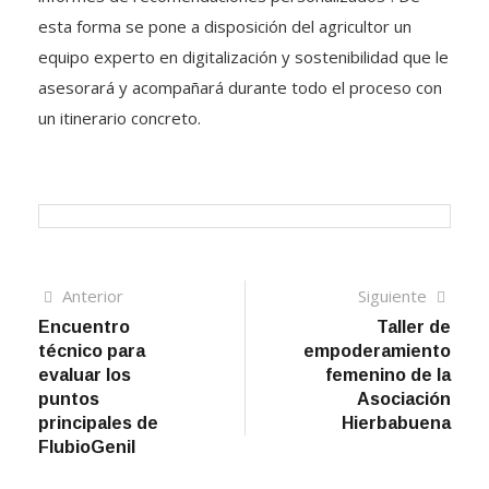
esta forma se pone a disposición del agricultor un
equipo experto en digitalización y sostenibilidad que le
asesorará y acompañará durante todo el proceso con
un itinerario concreto.
Navegación
Artículo
Sigui
Anterior
Siguiente
anterior
artíc
Encuentro
Taller de
de
técnico para
empoderamiento
entradas
evaluar los
femenino de la
puntos
Asociación
principales de
Hierbabuena
FlubioGenil