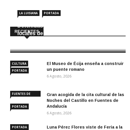
LA LUISIANA
PORTADA
Detenidas dos personas por robar en
RECIENTES
locales de La Luisiana
6 Agosto, 2026
El Museo de Écija enseña a construir
CULTURA
un puente romano
PORTADA
6 Agosto, 2026
FUENTES DE
Gran acogida de la cita cultural de las
ANDALUCÍA
Noches del Castillo en Fuentes de
Andalucía
PORTADA
6 Agosto, 2026
Luna Pérez Flores viste de Feria a la
PORTADA