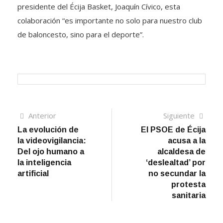
presidente del Écija Basket, Joaquín Cívico, esta
colaboración “es importante no solo para nuestro club
de baloncesto, sino para el deporte”.
Navegación
Artículo
Sigui
Anterior
Siguiente
anterior
artíc
La evolución de
El PSOE de Écija
de
la videovigilancia:
acusa a la
entradas
Del ojo humano a
alcaldesa de
la inteligencia
‘deslealtad’ por
artificial
no secundar la
protesta
sanitaria