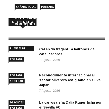
CAÑADA ROSAL
PORTADA
El PP tendrá en Cañada Rosal una
RECIENTES
concejala que no iba en la lista
8 Agosto, 2026
FUENTES DE
Cazan ‘in fraganti’ a ladrones de
ANDALUCÍA
catalizadores
PORTADA
7 Agosto, 2026
Reconocimiento internacional al
PORTADA
sector olivarero astigitano en Olive
SOCIEDAD
Japan
7 Agosto, 2026
La carrosaleña Dalía Ruger ficha por
DEPORTES
el Sevilla FC
PORTADA