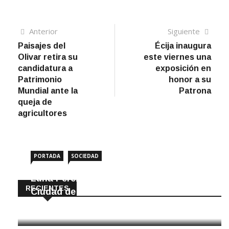
Navegación
Artículo
Sigui
Anterior
Siguiente
anterior
artíc
Paisajes del
Écija inaugura
de
Olivar retira su
este viernes una
entradas
candidatura a
exposición en
Patrimonio
honor a su
Mundial ante la
Patrona
queja de
agricultores
PORTADA
SOCIEDAD
Luna Pérez Flores viste de Feria a la
RECIENTES
Ciudad de las Torres
5 Agosto, 2026